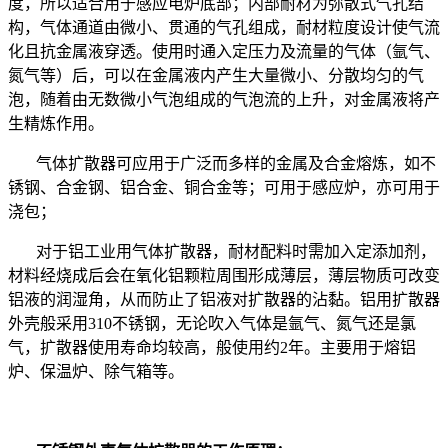
度，所以适合用于感应电炉底部；内部耐材为弥散式气孔结
构，气体通道由微小、贯通的气孔组成，耐材粒度设计使气流
化且抗金属液穿透。使用时通入定压力及流量的气体（氩气、
氮气等）后，可以在金属液内产生大量微小、分散均匀的气
泡，随着由无数微小气泡组成的气泡流的上升，对金属液将产
生精炼作用。
气体扩散器可应用于广泛而多样的金属及合金熔炼，如不
锈钢、合金钢、铝合金、铜合金等；可用于感应炉，亦可用于
浇包；
对于铝工业用气体扩散器，耐材配料时需加入定添加剂，
材料经烧成后会在氧化铝颗粒周围形成薄层，薄层物质可改变
铝液的润湿角，从而防止了铝液对扩散器的沾黏。铝用扩散器
外壳般采用
310
不锈钢，无论吹入气体是氩气、氮气还是氯
气，扩散器使用寿命均较高，般使用约
2
年。主要用于熔铝
炉、保温炉、除气箱等。