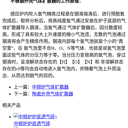
不锈钢外壳气体扩散器的工作原理：
感应炉内吹入氩气精炼过程是在钢液熔清后．进行预脱氧
完成后，取样分析后，将高纯度氩气通过安装在炉子底部的气
体扩散器导入钢液，当氩气通过 气体扩散器后，因分散度较
高，形成了具有较大上升速度的微小气泡流，无数的气泡通过
钢液将会产生精炼作用。钢液内部每个氩气泡就是个小的”真
空室“，在 氩气泡里不合H、O、N等气体．也就是说氩气泡里
面这些气体的分压力等于零。当分压力变很高的氩气泡，穿过
钢液时，呈溶解状态存在的【H】【O】【N】和 非溶解状态
存在的c0等均会自动地进入氩气泡内，并随着气泡上升而溢
出．从而达到脱气的目的。
上一篇：
中频炉气体扩散器
下一篇：
陶瓷外壳气体扩散器
相关产品
中频炉炉底透气砖