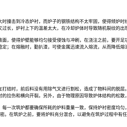
大时撞击到冷态炉衬，而炉子的钢铁结构不太牢固，使得倾炉时线
又过长，炉衬上下的温差太大，在冷却炉体时导致随机裂纹的出
面，使得炉壁能够均匀接受侵蚀与冲刷，在浇注之前，要开足功
持稳定；在熔融时，勤扒渣，可使金属迅速流入熔流，从而降低
在打结时，前后料没有用除气叉进行割松，造成了物料间的脱层
衬的拉伤和横向开裂。另外，由于物理原因导致炉体结构的松散
，每一次筑炉都要确保所耗的炉料重量一致，保持炉衬密度均匀
紧密。在筑炉之前，要将炉料充分混合，以避免在筑炉过程中有