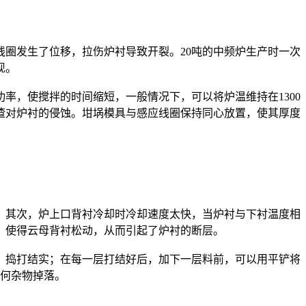
圈发生了位移，拉伤炉衬导致开裂。20吨的中频炉生产时一次
现。
率，使搅拌的时间缩短，一般情况下，可以将炉温维持在1300
熔渣对炉衬的侵蚀。坩埚模具与感应线圈保持同心放置，使其厚度
。其次，炉上口背衬冷却时冷却速度太快，当炉衬与下衬温度相
，使得云母背衬松动，从而引起了炉衬的断层。
，捣打结实；在每一层打结好后，加下一层料前，可以用平铲将
任何杂物掉落。