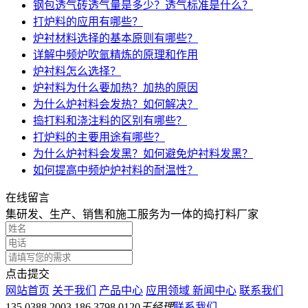
钢包透气砖透气量是多少？透气标准是什么？
打炉料的应用有哪些？
炉衬材料选择的基本原则有哪些？
详解中频炉吹氩精炼的原理和作用
炉衬料怎么选择？
炉衬料为什么要加热？加热的原因
为什么炉衬料会发热？如何解决？
捣打料和浇注料的区别有哪些？
打炉料的主要用途有哪些？
为什么炉衬料会发黑？如何避免炉衬料发黑？
如何提高中频炉炉衬料的耐温性？
在线留言
集研发、生产、销售和施工服务为一体的捣打料厂家
点击提交
网站首页
关于我们
产品中心
应用领域
新闻中心
联系我们
135 0388 2003 186 3798 0120
王经理
联系我们