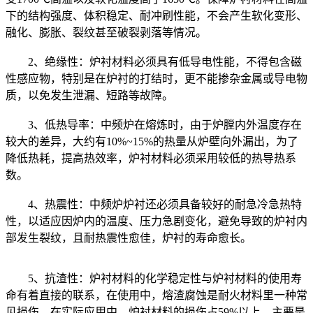
下的结构强度、体积稳定、耐冲刷性能，不会产生软化变形、
融化、膨胀、裂纹甚至破裂剥落等情况。
2、绝缘性：炉衬材料必须具有低导电性能，不得包含磁
性感应物，特别是在炉衬的打结时，更不能掺杂金属或导电物
质，以免发生泄漏、短路等故障。
3、低热导率：中频炉在熔炼时，由于炉膛内外温度存在
较大的差异，大约有10%~15%的热量从炉壁向外漏出，为了
降低热耗，提高热效率，炉衬材料必须采用较低的热导热系
数。
4、热震性：中频炉炉衬还必须具备较好的耐急冷急热特
性，以适应因炉内的温度、压力急剧变化，避免导致的炉衬内
部发生裂纹，且耐热震性愈佳，炉衬的寿命愈长。
5、抗渣性：炉衬材料的化学稳定性与炉衬材料的使用寿
命有着直接的联系，在使用中，熔渣腐蚀是耐火材料里一种常
见损伤。在实际应用中，炉衬材料的损伤占59%以上，主要是