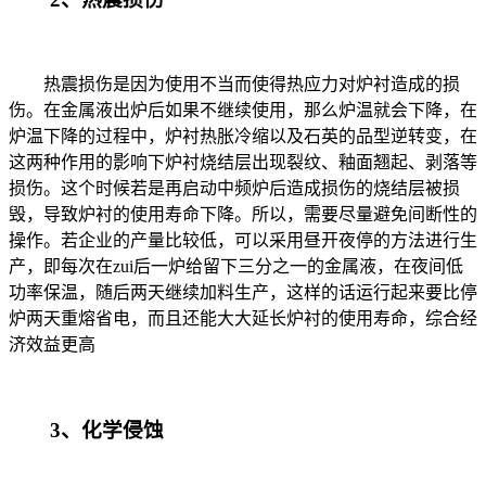
热震损伤是因为使用不当而使得热应力对炉衬造成的损
伤。在金属液出炉后如果不继续使用，那么炉温就会下降，在
炉温下降的过程中，炉衬热胀冷缩以及石英的品型逆转变，在
这两种作用的影响下炉衬烧结层出现裂纹、釉面翘起、剥落等
损伤。这个时候若是再启动中频炉后造成损伤的烧结层被损
毁，导致炉衬的使用寿命下降。所以，需要尽量避免间断性的
操作。若企业的产量比较低，可以采用昼开夜停的方法进行生
产，即每次在
zui
后一炉给留下三分之一的金属液，在夜间低
功率保温，随后两天继续加料生产，这样的话运行起来要比停
炉两天重熔省电，而且还能大大延长炉衬的使用寿命，综合经
济效益更高
3
、化学侵蚀