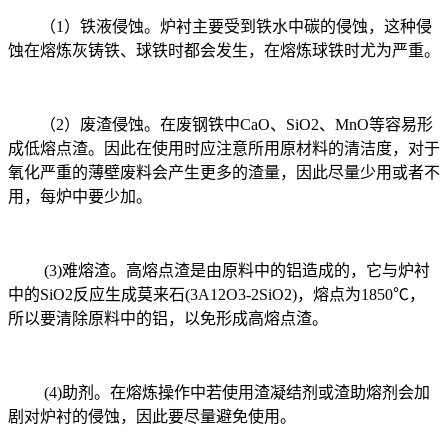
（
1
）铁液侵蚀。炉衬主要受到铁水中碳的侵蚀，这种侵
蚀在熔炼灰铸铁、球铁时都会发生，在熔炼球铁时尤为严重。
（
2
）废渣侵蚀。在废钢铁中
CaO
、
SiO2
、
MnO
等容易形
成低熔点渣。因此在使用时应注意所用原材料的清洁度，对于
氧化严重的薄壁废料会产生更多的渣量，因此尽量少用或者不
用，每炉中要少加。
(3)
难熔渣。高熔点渣是由原料中的铝造成的，它与炉衬
中的
SiO2
反应生成莫来石
(3A12O3-2SiO2)
，熔点为
1850
℃，
所以要清除原料中的铝，以免形成高熔点渣。
(4)
助剂。在熔炼操作中若使用渣凝结剂或渣助熔剂会加
剧对炉衬的侵蚀，因此要尽量避免使用。